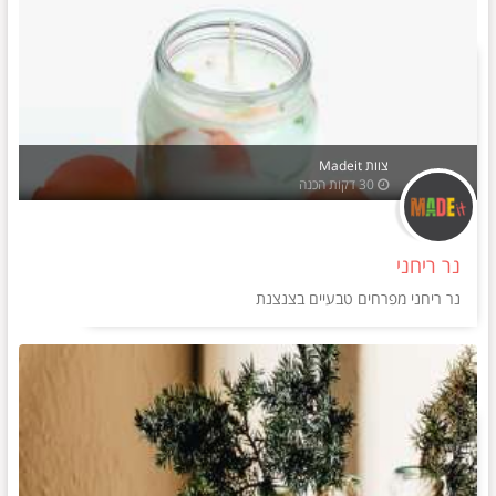
צוות Madeit
30 דקות הכנה
נר ריחני
נר ריחני מפרחים טבעיים בצנצנת